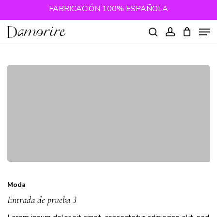
Skip
FABRICACIÓN 100% ESPAÑOLA
to
Close
Cart
Men
Cart
main
Close
content
Menu
search
account
Moda
Entrada de prueba 3