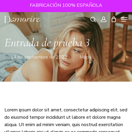
Skip
FABRICACIÓN 100% ESPAÑOLA
to
Close
Cart
Men
Cart
main
content
search
account
Entrada de prueba 3
14 de septiembre de 2022
Moda
Lorem ipsum dolor sit amet, consectetur adipiscing elit, sed
do eiusmod tempor incididunt ut labore et dolore magna
aliqua. Ut enim ad minim veniam, quis nostrud exercitation